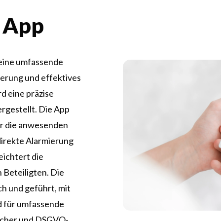
 App
 eine umfassende
ierung und effektives
d eine präzise
ergestellt. Die App
er die anwesenden
direkte Alarmierung
eichtert die
 Beteiligten. Die
ch und geführt, mit
d für umfassende
 sicher und DSGVO-