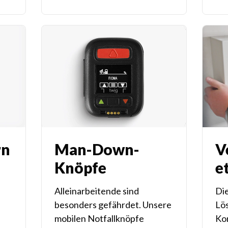
rn
Man-Down-
V
Knöpfe
e
Alleinarbeitende sind
Die
besonders gefährdet. Unsere
Lö
mobilen Notfallknöpfe
Kon