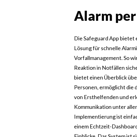
Alarm per
Die Safeguard App bietet
Lösung für schnelle Alarm
Vorfallmanagement. So wir
Reaktion in Notfällen sich
bietet einen Überblick üb
Personen, ermöglicht die 
von Ersthelfenden und erl
Kommunikation unter allen
Implementierung ist einfa
einem Echtzeit-Dashboar
Einblicke. Das System ist