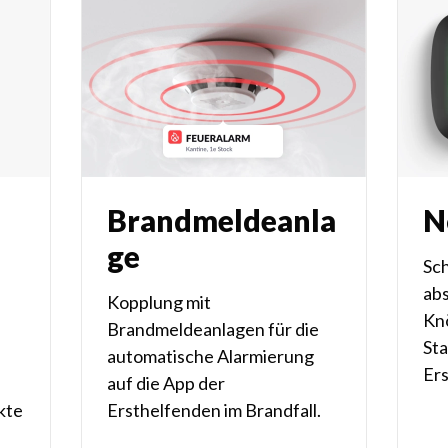
Brandmeldeanla
N
ge
Sch
ab
Kopplung mit
Kn
Brandmeldeanlagen für die
Sta
automatische Alarmierung
Er
auf die App der
kte
Ersthelfenden im Brandfall.