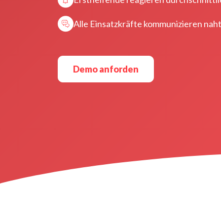
Alle Einsatzkräfte kommunizieren naht
Demo anforden