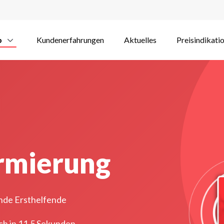
p
Kundenerfahrungen
Aktuelles
Preisindikati
armierung
nde Ersthelfende
ch in 11,5 Sekunden