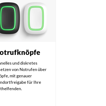
otrufknöpfe
nelles und diskretes
setzen von Notrufen über
öpfe, mit genauer
ndortfreigabe für Ihre
sthelfenden.