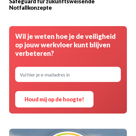
Safeguard für zukunftsweisende
Notfallkonzepte
Wil je weten hoe je de veiligheid
op jouw werkvloer kunt blijven
verbeteren?
Houd mij op de hoogte!