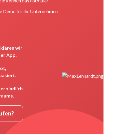
 Sie können das Formular
se Demo für Ihr Unternehmen
klären wir
der App.
ot,
basiert.
verbindlich
raums.
rufen?