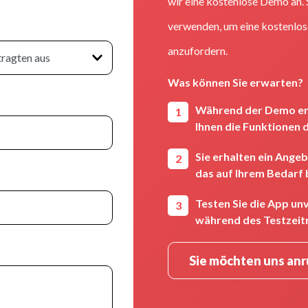
wir eine kostenlose Demo an.
verwenden, um eine kostenlo
anzufordern.
Was können Sie erwarten?
Während der Demo er
Ihnen die Funktionen 
Sie erhalten ein Angeb
das auf Ihrem Bedarf 
Testen Sie die App un
während des Testzeit
Sie möchten uns an