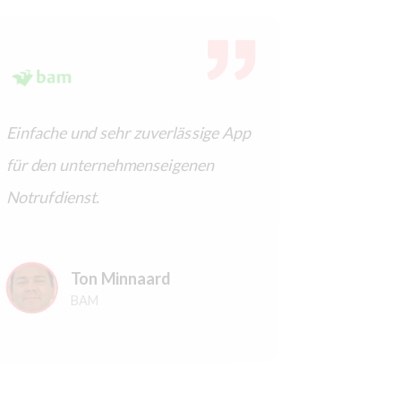
Einfache und sehr zuverlässige App
Guter Üb
für den unternehmenseigenen
anwesend
Notrufdienst.
Ersthelfe
Ton Minnaard
BAM