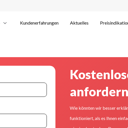
p
Kundenerfahrungen
Aktuelles
Preisindikatio
Kostenlo
anforder
Wie könnten wir besser erklä
funktioniert, als es Ihnen ein