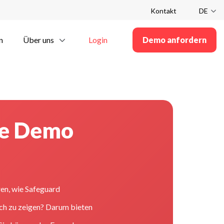
Kontakt
DE
n
Über uns
Login
Demo anfordern
se Demo
n
ren, wie Safeguard
fach zu zeigen? Darum bieten