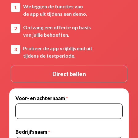
We leggen de functies van
de app uit tijdens een demo.
Ontvang een offerte op basis
van jullie behoeften.
Probeer de app vrijblijvend uit
tijdens de testperiode.
Direct bellen
Voor- en achternaam
*
Bedrijfsnaam
*