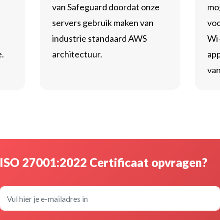
van Safeguard doordat onze
mog
servers gebruik maken van
voo
industrie standaard AWS
Wi-
e.
architectuur.
app
van
ISO 27001:2022 Certificaat opvragen?