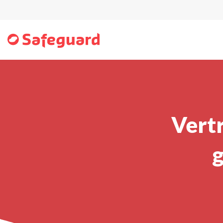
Vertr
g