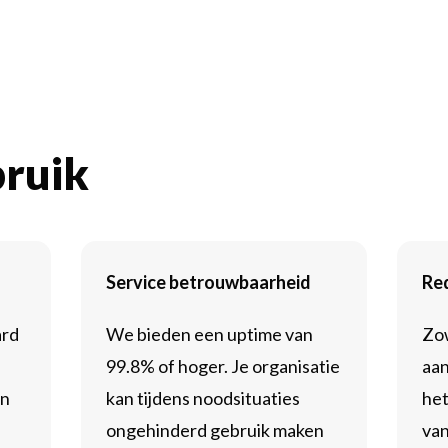
bruik
Service betrouwbaarheid
Re
ard
We bieden een uptime van
Zo
99.8% of hoger. Je organisatie
aan
en
kan tijdens noodsituaties
het
ongehinderd gebruik maken
van