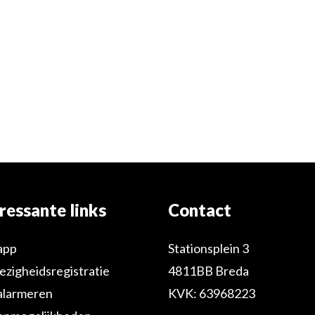
ressante links
Contact
app
Stationsplein 3
zigheidsregistratie
4811BB Breda
alarmeren
KVK: 63968223