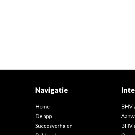
Navigatie
Inte
Home
BHV 
De app
Aanwe
Succesverhalen
BHV 