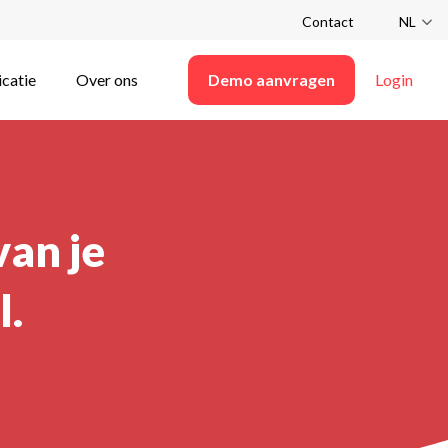
Contact
NL
icatie
Over ons
Demo aanvragen
Login
van je
l.